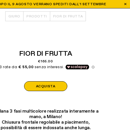
 DOPO IL 9 AGOSTO VERRANO SPEDITI DALL'1 SETTEMBRE
GIURO
PRODOTTI
FIOR DI FRUTTA
FIOR DI FRUTTA
€165.00
ACQUISTA
lana 3 fasi multicolore
realizzata interamente a
mano, a Milano!
Chiusura frontale regolabile a piacimento,
possibilità di essere indossata anche lunga.