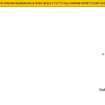
R ORDINI SUPERIORI A €180 IN EU | TUTTI GLI ORDINI EFFETTUATI
Col