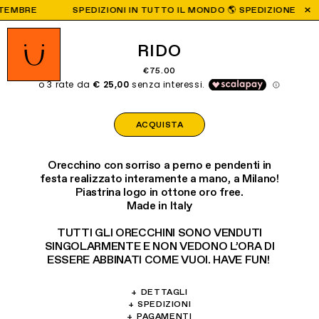
BRE
SPEDIZIONI IN TUTTO IL MONDO 🌎 SPEDIZIONE GRATUITA
RIDO
€75.00
ACQUISTA
Orecchino con sorriso a perno e pendenti in
festa realizzato interamente a mano, a Milano!
Piastrina logo in ottone oro free.
Made in Italy
TUTTI GLI ORECCHINI SONO VENDUTI
SINGOLARMENTE E NON VEDONO L’ORA DI
ESSERE ABBINATI COME VUOI. HAVE FUN!
+
DETTAGLI
Materiali: Ottone, vetro, cristallo. Peso: 3,6g
+
SPEDIZIONI
Offriamo spedizioni in tutto il mondo:
+
PAGAMENTI