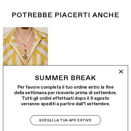
Eventuali dazi e costi doganali sono a carico
del Cliente.
SPEDIZIONE GRATUITA PER ORDINI
POTREBBE PIACERTI ANCHE
SUPERIORI A €180 IN EU
GIÜROTONDO
€210.00
SUMMER BREAK
VITA (MADE TO
€245.00
ORDER)
Per favore completa il tuo ordine entro la fine
della settimana per riceverlo prima di settembre.
Tutti gli ordini effettuati dopo il 9 agosto
verranno spediti a partire dall'1 settembre.
SCEGLI LA TUA APE ESTIVE