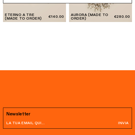
ETERNO A TRE
AURORA (MADE TO
€140.00
€280.00
(MADE TO ORDER)
ORDER)
Newsletter
INVIA