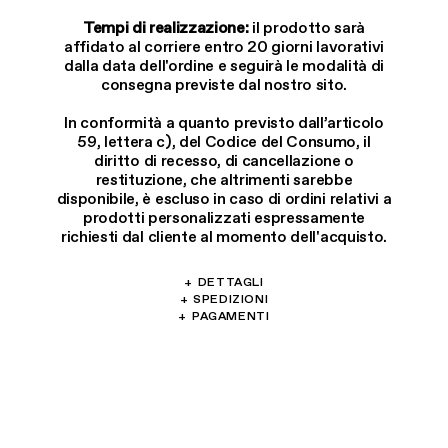
Tempi di realizzazione:
il prodotto sarà
affidato al corriere entro 20 giorni lavorativi
dalla data dell'ordine e seguirà le modalità di
consegna previste dal nostro sito.
In conformità a quanto previsto dall’articolo
59, lettera c), del Codice del Consumo, il
diritto di recesso, di cancellazione o
restituzione, che altrimenti sarebbe
disponibile, è escluso in caso di ordini relativi a
prodotti personalizzati espressamente
richiesti dal cliente al momento dell'acquisto.
+
DETTAGLI
Materiali: Ottone, perle di fiume, vetro e
+
SPEDIZIONI
Offriamo spedizioni in tutto il mondo:
+
PAGAMENTI
cristallo. Lunghezza primo giro: 38cm
Accettiamo VISA, Maestro, MasterCard,
- Spedizione Express: 1-4 giorni lavorativi in
Lunghezza secondo giro: 45cm Lunghezza
American Express, UnionPay.
Italia €9.99
terzo giro: 52cm L'ottone teme il contatto con
Alternativamente, puoi pagare con Apple Pay,
- Spedizione Express UE: 2-6 giorni lavorativi
sostanze chimiche/fragranze/creme
Google Pay oppure con Scalapay in 3 rate
in Europa €19.99
senza interessi.
- Spedizione Express Extra UE: 2-15 giorni
lavorativi in tutti i Paesi €49.99