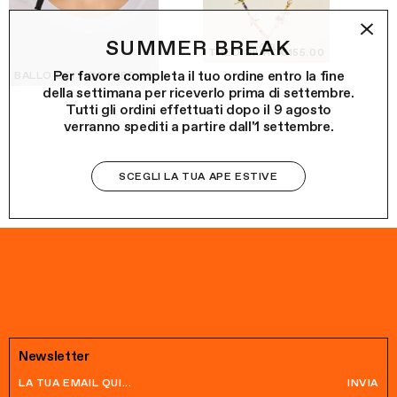
SUMMER BREAK
TREDIGIÜRO
€155.00
Per favore completa il tuo ordine entro la fine
BALLO DEI FIORI
€150.00
della settimana per riceverlo prima di settembre.
Tutti gli ordini effettuati dopo il 9 agosto
verranno spediti a partire dall'1 settembre.
SCEGLI LA TUA APE ESTIVE
Newsletter
INVIA