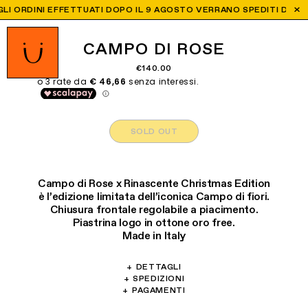
 ORDINI EFFETTUATI DOPO IL 9 AGOSTO VERRANO SPEDITI DALL'1 S
CAMPO DI ROSE
€140.00
SOLD OUT
Campo di Rose x Rinascente Christmas Edition
è l’edizione limitata dell’iconica Campo di fiori.
Chiusura frontale regolabile a piacimento.
Piastrina logo in ottone oro free.
Made in Italy
+
DETTAGLI
Materiali: Ottone, vetro, vetro veneziano,
+
SPEDIZIONI
Offriamo spedizioni in tutto il mondo:
+
PAGAMENTI
cristallo, pietre dure, perle di fiume.
Accettiamo VISA, Maestro, MasterCard,
- Spedizione Express: 1-4 giorni lavorativi in
Lunghezza totale: 48cm.