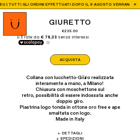
| TUTTI GLI ORDINI EFFETTUATI DOPO IL 9 AGOSTO VERRANO SPEDIT
GIURETTO
€235.00
ACQUISTA
Collana con lucchetto-Giüro realizzata
interamente a mano, a Milano!
Chiusura con moschettone sul
retro,
possibilità di essere indossata anche
doppio giro.
Piastrina logo tonda in ottone oro free e ape
smaltata con logo.
Made in Italy
+
DETTAGLI
Materiali: Ottone, vetro, perle di fiume,
+
SPEDIZIONI