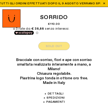
TTI GLI ORDINI EFFETTUATI DOPO IL 9 AGOSTO VERRANO SPEDITI DA
SORRIDO
€110.00
SOLD OUT
Bracciale con sorriso, fiori e ape con sorriso
smaltata realizzato interamente a mano, a
Milano!
Chiusura regolabile.
Piastrina logo tonda in ottone oro free.
Made in Italy
+
DETTAGLI
Materiali: Ottone, metallo, vetro, cristallo.
+
SPEDIZIONI
Offriamo spedizioni in tutto il mondo:
+
PAGAMENTI
Lunghezza bracciale: 22 cm
Accettiamo VISA, Maestro, MasterCard,
- Spedizione Express: 1-4 giorni lavorativi in
L'ottone teme il contatto con sostanze